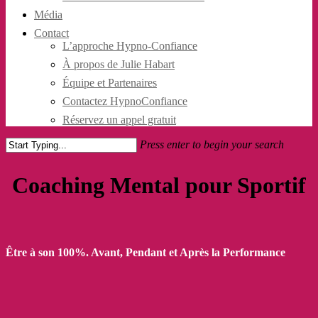
Média
Contact
L’approche Hypno-Confiance
À propos de Julie Habart
Équipe et Partenaires
Contactez HypnoConfiance
Réservez un appel gratuit
Press enter to begin your search
Close
Search
Coaching Mental pour Sportif
Être à son 100%. Avant, Pendant et Après la Performance