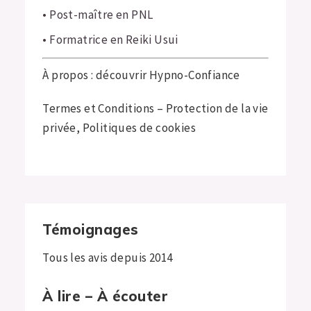
• Post-maître en PNL
ressources ou habiletés de personnes qui ne
sont ni en détresse, ni en souffrance, et qui
• Formatrice en Reiki Usui
expriment des besoins particuliers en
matière de réalisations personnelles ou
À propos : découvrir Hypno-Confiance
professionnelles.
Termes et Conditions – Protection de la vie
privée, Politiques de cookies
En tant que coach par l’hypnose et hypnologue,
mes services ne remplacent jamais ceux des
professionnel·le·s de la santé (médecins,
psychothérapeutes ou psychologues). Je ne
pose aucun diagnostic.
Témoignages
Tous les avis depuis 2014
À lire – À écouter